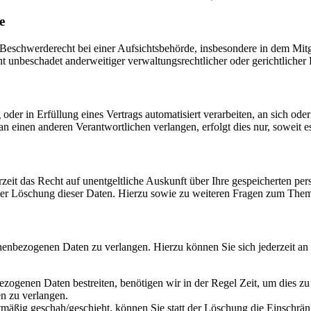
e
schwerderecht bei einer Aufsichtsbehörde, insbesondere in dem Mitgli
 unbeschadet anderweitiger verwaltungsrechtlicher oder gerichtlicher 
oder in Erfüllung eines Vertrags automatisiert verarbeiten, an sich od
n einen anderen Verantwortlichen verlangen, erfolgt dies nur, soweit e
zeit das Recht auf unentgeltliche Auskunft über Ihre gespeicherten 
der Löschung dieser Daten. Hierzu sowie zu weiteren Fragen zum Them
onenbezogenen Daten zu verlangen. Hierzu können Sie sich jederzeit a
ezogenen Daten bestreiten, benötigen wir in der Regel Zeit, um dies z
n zu verlangen.
mäßig geschah/geschieht, können Sie statt der Löschung die Einschrän