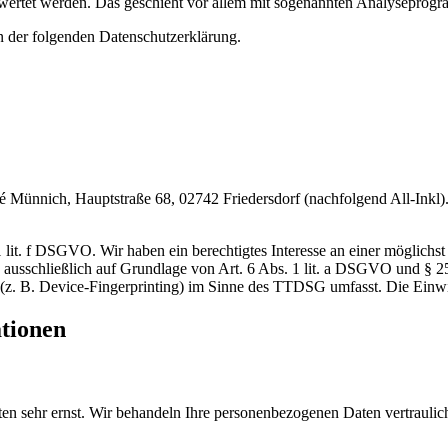
gewertet werden. Das geschieht vor allem mit sogenannten Analyseprog
n der folgenden Datenschutzerklärung.
nnich, Hauptstraße 68, 02742 Friedersdorf (nachfolgend All-Inkl). 
lit. f DSGVO. Wir haben ein berechtigtes Interesse an einer möglichst 
ng ausschließlich auf Grundlage von Art. 6 Abs. 1 lit. a DSGVO und §
(z. B. Device-Fingerprinting) im Sinne des TTDSG umfasst. Die Einwill
ationen
ten sehr ernst. Wir behandeln Ihre personenbezogenen Daten vertrauli