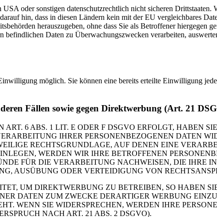
USA oder sonstigen datenschutzrechtlich nicht sicheren Drittstaaten. 
n darauf hin, dass in diesen Ländern kein mit der EU vergleichbares Da
tsbehörden herauszugeben, ohne dass Sie als Betroffener hiergegen ger
n befindlichen Daten zu Überwachungszwecken verarbeiten, auswerten 
inwilligung möglich. Sie können eine bereits erteilte Einwilligung jed
nderen Fällen sowie gegen Direktwerbung (Art. 21 DS
. 6 ABS. 1 LIT. E ODER F DSGVO ERFOLGT, HABEN SIE
VERARBEITUNG IHRER PERSONENBEZOGENEN DATEN WIDE
EWEILIGE RECHTSGRUNDLAGE, AUF DENEN EINE VERARBE
NLEGEN, WERDEN WIR IHRE BETROFFENEN PERSONENBE
DE FÜR DIE VERARBEITUNG NACHWEISEN, DIE IHRE IN
G, AUSÜBUNG ODER VERTEIDIGUNG VON RECHTSANSPRÜC
T, UM DIREKTWERBUNG ZU BETREIBEN, SO HABEN SIE
ER DATEN ZUM ZWECKE DERARTIGER WERBUNG EINZULEG
EHT. WENN SIE WIDERSPRECHEN, WERDEN IHRE PERSO
PRUCH NACH ART. 21 ABS. 2 DSGVO).