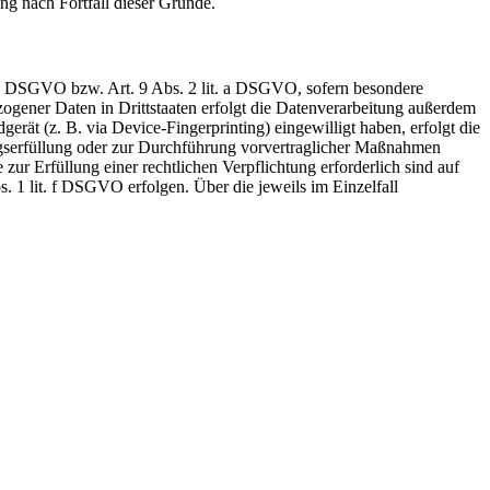
ng nach Fortfall dieser Gründe.
t. a DSGVO bzw. Art. 9 Abs. 2 lit. a DSGVO, sofern besondere
ogener Daten in Drittstaaten erfolgt die Datenverarbeitung außerdem
rät (z. B. via Device-Fingerprinting) eingewilligt haben, erfolgt die
ragserfüllung oder zur Durchführung vorvertraglicher Maßnahmen
zur Erfüllung einer rechtlichen Verpflichtung erforderlich sind auf
. 1 lit. f DSGVO erfolgen. Über die jeweils im Einzelfall