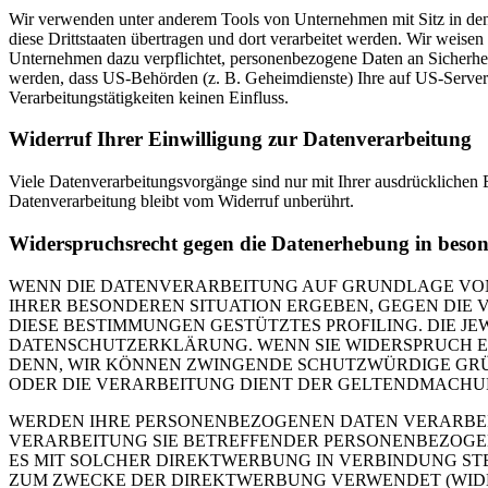
Wir verwenden unter anderem Tools von Unternehmen mit Sitz in den 
diese Drittstaaten übertragen und dort verarbeitet werden. Wir weise
Unternehmen dazu verpflichtet, personenbezogene Daten an Sicherhei
werden, dass US-Behörden (z. B. Geheimdienste) Ihre auf US-Server
Verarbeitungstätigkeiten keinen Einfluss.
Widerruf Ihrer Einwilligung zur Datenverarbeitung
Viele Datenverarbeitungsvorgänge sind nur mit Ihrer ausdrücklichen E
Datenverarbeitung bleibt vom Widerruf unberührt.
Widerspruchsrecht gegen die Datenerhebung in beso
WENN DIE DATENVERARBEITUNG AUF GRUNDLAGE VON ART
IHRER BESONDEREN SITUATION ERGEBEN, GEGEN DIE 
DIESE BESTIMMUNGEN GESTÜTZTES PROFILING. DIE J
DATENSCHUTZERKLÄRUNG. WENN SIE WIDERSPRUCH EI
DENN, WIR KÖNNEN ZWINGENDE SCHUTZWÜRDIGE GRÜN
ODER DIE VERARBEITUNG DIENT DER GELTENDMACHUN
WERDEN IHRE PERSONENBEZOGENEN DATEN VERARBEITE
VERARBEITUNG SIE BETREFFENDER PERSONENBEZOGEN
ES MIT SOLCHER DIREKTWERBUNG IN VERBINDUNG ST
ZUM ZWECKE DER DIREKTWERBUNG VERWENDET (WIDERS